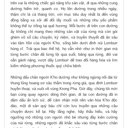
trên vai là những chiếc gùi nặng trĩu sản vật, đi qua những cung
đường hiểm trở, quanh co. Họ lên đường trong nhiều ngày,
thậm chí là cả tháng trời, với mục tiêu duy nhất là đến vùng
đồng bằng xa xôi để đổi lấy muối và những nhu yếu phẩm
không thể tự trồng tại quê hương. Mỗi bước đi trên con đường
ấy không chỉ mang theo những sản vật của rừng mà còn gói
ghém vô số câu chuyện, kỷ niệm, và truyền thuyết đã ăn sâu
vào tâm hồn của người K'ho, sống bên dưới đỉnh núi Lomburr
hùng vĩ. Trải qua bao thế hệ, họ vẫn nhớ như in thời gian mà
từng bước chân đã từng lội qua suối, băng qua rừng, đôi vai
oằn gánh nặng, vượt dãy Lomburr để trao đổi hàng hóa và tìm
kiếm những phương thuốc quý chữa bệnh.
Những dấu chân người K'ho dường như không ngừng nối dài từ
thung lũng hoang sơ sâu thẳm trong rừng già, qua đỉnh Lomburr
huyền thoại, và xuôi về vùng Krong Pha. Giờ đây, chúng tôi mời
bạn cùng quay ngược dòng thời gian, đi lại con đường đã in
đậm dấu ấn lịch sử, để cảm nhận một nền văn hóa K'ho độc
đáo, một di sản quý báu chỉ còn lưu truyền qua những câu
chuyện được kể lại. Hãy lắng nghe, hãy thấu hiểu, và hãy
ngưỡng mộ những con người nhỏ bé nhưng đầy kiên cường
của núi rừng, những người đã khắc sâu vào từng bước chân