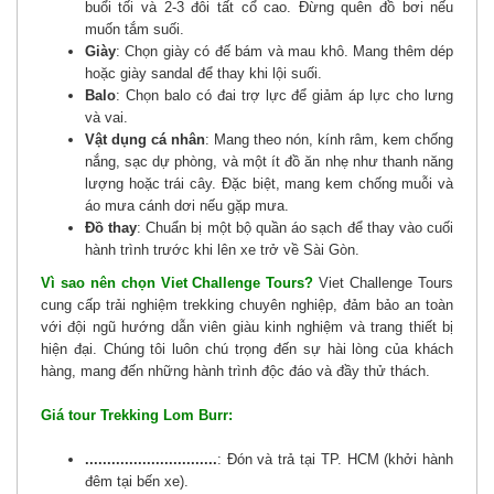
buổi tối và 2-3 đôi tất cổ cao. Đừng quên đồ bơi nếu
muốn tắm suối.
Giày
: Chọn giày có đế bám và mau khô. Mang thêm dép
hoặc giày sandal để thay khi lội suối.
Balo
: Chọn balo có đai trợ lực để giảm áp lực cho lưng
và vai.
Vật dụng cá nhân
: Mang theo nón, kính râm, kem chống
nắng, sạc dự phòng, và một ít đồ ăn nhẹ như thanh năng
lượng hoặc trái cây. Đặc biệt, mang kem chống muỗi và
áo mưa cánh dơi nếu gặp mưa.
Đồ thay
: Chuẩn bị một bộ quần áo sạch để thay vào cuối
hành trình trước khi lên xe trở về Sài Gòn.
Vì sao nên chọn Viet Challenge Tours?
Viet Challenge Tours
cung cấp trải nghiệm trekking chuyên nghiệp, đảm bảo an toàn
với đội ngũ hướng dẫn viên giàu kinh nghiệm và trang thiết bị
hiện đại. Chúng tôi luôn chú trọng đến sự hài lòng của khách
hàng, mang đến những hành trình độc đáo và đầy thử thách.
Giá tour Trekking Lom Burr:
..............................
: Đón và trả tại TP. HCM (khởi hành
đêm tại bến xe).