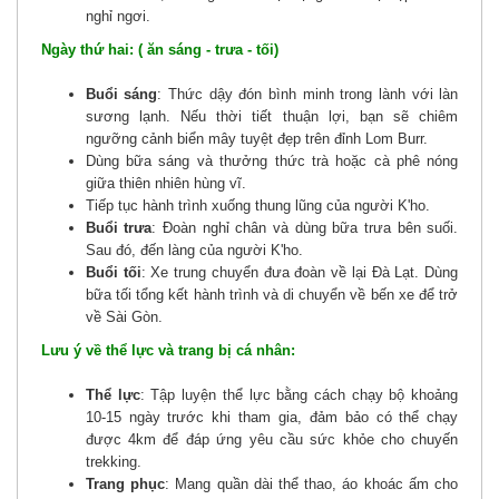
nghỉ ngơi.
Ngày thứ hai: ( ăn sáng - trưa - tối)
Buổi sáng
: Thức dậy đón bình minh trong lành với làn
sương lạnh. Nếu thời tiết thuận lợi, bạn sẽ chiêm
ngưỡng cảnh biển mây tuyệt đẹp trên đỉnh Lom Burr.
Dùng bữa sáng và thưởng thức trà hoặc cà phê nóng
giữa thiên nhiên hùng vĩ.
Tiếp tục hành trình xuống thung lũng của người K'ho.
Buổi trưa
: Đoàn nghỉ chân và dùng bữa trưa bên suối.
Sau đó, đến làng của người K'ho.
Buổi tối
: Xe trung chuyển đưa đoàn về lại Đà Lạt. Dùng
bữa tối tổng kết hành trình và di chuyển về bến xe để trở
về Sài Gòn.
Lưu ý về thể lực và trang bị cá nhân:
Thể lực
: Tập luyện thể lực bằng cách chạy bộ khoảng
10-15 ngày trước khi tham gia, đảm bảo có thể chạy
được 4km để đáp ứng yêu cầu sức khỏe cho chuyến
trekking.
Trang phục
: Mang quần dài thể thao, áo khoác ấm cho