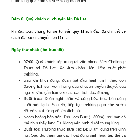
mình lòng quả cảm và sức sống mãnh liệt.
Đêm 0: Quý khách di chuyển lên Đà Lạt
khi đặt tour, chúng tôi sẽ tư vấn quý khach đầy đủ chi tiết về
cách đặt xe di chuyển lên Đà Lạt.
Ngày thứ nhất: ( ăn trưa tối)
07:00
: Quý khách tập trung tại văn phòng Viet Challenge
Tours tại Đà Lạt. Xe đưa đoàn đến điểm xuất phát
trekking.
Sau khi khởi động, đoàn bắt đầu hành trình theo con
đường lịch sử, với những câu chuyện truyền thuyết của
người K'ho gắn liền với các dấu tích dọc đường.
Buổi trưa
: Đoàn nghỉ chân và dùng bữa trưa bên dòng
suối mát lạnh. Sau đó, tiếp tục trekking qua các sườn
đồi và vượt rừng để lên đỉnh núi.
Ngắm hoàng hôn trên đỉnh Lom Burr (1.800m), nơi bạn có
thể nhìn thấy làng Đạ Klong yên bình dưới thung lũng.
Buổi tối
: Thưởng thức bữa tiệc BBQ ấm cúng trên đỉnh
núi. Sau đó, tham gia các hoạt động sinh hoạt tập thể và