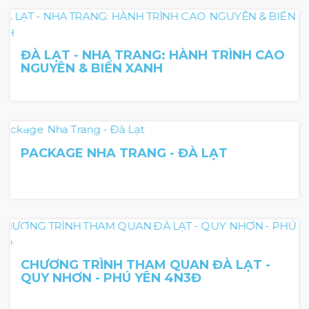
6N5Đ
ĐÀ LẠT - NHA TRANG: HÀNH TRÌNH CAO
NGUYÊN & BIỂN XANH
4 Day 3 Night
PACKAGE NHA TRANG - ĐÀ LẠT
CHƯƠNG TRÌNH THAM QUAN ĐÀ LẠT -
QUY NHƠN - PHÚ YÊN 4N3Đ