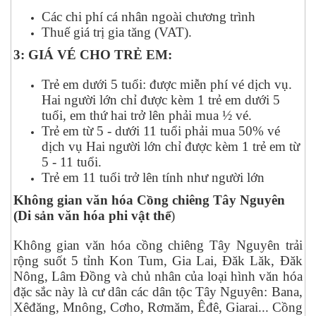
Các chi phí cá nhân ngoài chương trình
Thuế giá trị gia tăng (VAT).
3: GIÁ VÉ CHO TRẺ EM:
Trẻ em dưới 5 tuổi: được miễn phí vé dịch vụ.
Hai người lớn chỉ được kèm 1 trẻ em dưới 5
tuổi, em thứ hai trở lên phải mua ½ vé.
Trẻ em từ 5 - dưới 11 tuổi phải mua 50% vé
dịch vụ Hai người lớn chỉ được kèm 1 trẻ em từ
5 - 11 tuổi.
Trẻ em 11 tuổi trở lên tính như người lớn
Không gian văn hóa Cồng chiêng Tây Nguyên
(Di sản văn hóa phi vật thể
)
Không gian văn hóa cồng chiêng Tây Nguyên trải
rộng suốt 5 tỉnh Kon Tum, Gia Lai, Đăk Lăk, Đăk
Nông, Lâm Đồng và chủ nhân của loại hình văn hóa
đặc sắc này là cư dân các dân tộc Tây Nguyên: Bana,
Xêđăng, Mnông, Cơho, Rơmăm, Êđê, Giarai... Cồng