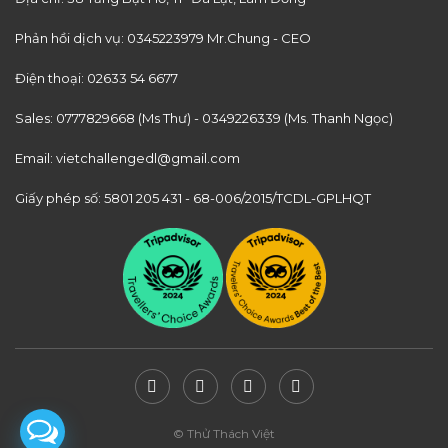
Phản hồi dịch vụ:
0345223979 Mr.Chung - CEO
Điện thoại:
02633 54 6677
Sales:
0777829668 (Ms Thư)
-
0349226339 (Ms. Thanh Ngọc)
Email:
vietchallengedl@gmail.com
Giấy phép số: 5801 205 431 - 68-006/2015/TCDL-GPLHQT
© Thử Thách Việt