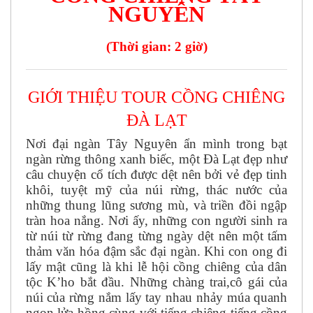
NGUYÊN
(Thời gian:
2 giờ)
GIỚI THIỆU TOUR CỒNG CHIÊNG
ĐÀ LẠT
Nơi đại ngàn Tây Nguyên ẩn mình trong bạt
ngàn rừng thông xanh biếc, một Đà Lạt đẹp như
câu chuyện cổ tích được dệt nên bởi vẻ đẹp tinh
khôi, tuyệt mỹ của núi rừng, thác nước của
những thung lũng sương mù, và triền đồi ngập
tràn hoa nắng. Nơi ấy, những con người sinh ra
từ núi từ rừng đang từng ngày dệt nên một tấm
thảm văn hóa đậm sắc đại ngàn. Khi con ong đi
lấy mật cũng là khi lễ hội cồng chiêng của dân
tộc K’ho bắt đầu. Những chàng trai,cô gái của
núi của rừng nắm lấy tay nhau nhảy múa quanh
ngọn lửa hồng cùng với tiếng chiêng tiếng cồng