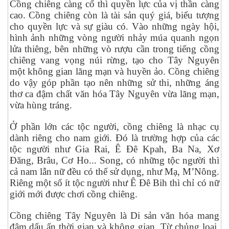
Cồng chiêng càng cổ thì quyền lực của vị thần càng
cao. Cồng chiêng còn là tài sản quý giá, biểu tượng
cho quyền lực và sự giàu có. Vào những ngày hội,
hình ảnh những vòng người nhảy múa quanh ngọn
lửa thiêng, bên những vò rượu cần trong tiếng cồng
chiêng vang vọng núi rừng, tạo cho Tây Nguyên
một không gian lãng mạn và huyền ảo. Cồng chiêng
do vậy góp phần tạo nên những sử thi, những áng
thơ ca đậm chất văn hóa Tây Nguyên vừa lãng mạn,
vừa hùng tráng.
Ở phần lớn các tộc người, cồng chiêng là nhạc cụ
dành riêng cho nam giới. Đó là trường hợp của các
tộc người như Gia Rai, Ê Đê Kpah, Ba Na, Xơ
Đăng, Brâu, Cơ Ho... Song, có những tộc người thì
cả nam lẫn nữ đều có thể sử dụng, như Mạ, M’Nông.
Riêng một số ít tộc người như Ê Đê Bih thì chỉ có nữ
giới mới được chơi cồng chiêng.
Cồng chiêng Tây Nguyên là Di sản văn hóa mang
đậm dấu ấn thời gian và không gian. Từ chủng loại,