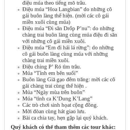
điệu múa theo tiếng mõ trâu.
Điệu múa “Hoa Langbian” do những cô
gái buôn làng thể hiện. (mời các cô gái
miền xuôi cùng múa)
Điệu múa “Đi săn Drốp P’nu”: do những
chàng trai buôn làng cùng múa điệu đi săn
với những cô gái miền xuôi.
Điệu múa “Em đi hái lá rừng”: do những
cô gái buôn làng cùng múa với những
chàng trai miền xuôi.
Điệu ching P’ Ró tìm trâu.
Múa “Tình em bên suối”
Buôn làng Giã gạo đêm trăng: mời các cô
gái chàng trai cùng thể hiện .
Múa “Ngày mùa trên buôn”
Múa “tình ca K’Dung K’Lang”
Các trò chơi sinh họat cộng đồng.
Mời đòan cùng hát giao lưu.
Bài ca chia tay, hẹn gặp lại quý khách.
Quý khách có thể tham thêm các tour khác: