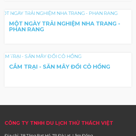
1 day
MỘT NGÀY TRẢI NGHIỆM NHA TRANG -
PHAN RANG
CẮM TRẠI - SĂN MÂY ĐỒI CỎ HỒNG
CÔNG TY TNHH DU LỊCH THỬ THÁCH VIỆT
Địa chỉ: 38 Tăng Bạt Hổ, TP Đà Lạt, Lâm Đồng