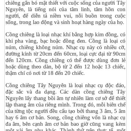
chiêng gắn bó mật thiết với cuộc sống của người Tây
Nguyên, là tiếng nói của tâm linh, tâm hồn con
người, để diễn tả niềm vui, nỗi buồn trong cuộc
sống, trong lao động và sinh hoạt hàng ngày của họ.
Cồng chiêng là loại nhạc khí bằng hợp kim đồng, có
khi pha vàng, bạc hoặc đồng đen. Cồng là loại có
núm, chiêng không núm. Nhạc cụ này có nhiều cỡ,
đường kính từ 20cm đến 60cm, loại cực đại từ 90cm
đến 120cm. Cồng chiêng có thể được dùng đơn lẻ
hoặc dùng theo dàn, bộ từ 2 đến 12 hoặc 13 chiếc,
thậm chí có nơi từ 18 đến 20 chiếc.
Cồng chiêng Tây Nguyên là loại nhạc cụ độc đáo,
đặc sắc và đa dạng. Các dàn cồng chiêng Tây
Nguyên lấy thang bồi âm tự nhiên làm cơ sở để thiết
lập thang âm của riêng mình. Trong đó, mỗi biên chế
của từng tộc người đều cấu tạo bởi thang 3 âm, 5 âm
hay 6 âm cơ bản. Song, cồng chiêng vốn là nhạc cụ
đa âm, bên cạnh âm cơ bản bao giờ cũng vang kèm
một vài âm phụ khác. Thành thử trên thực tế, một