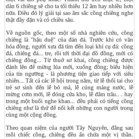
dàn 6 chiêng sẽ cho ta tối thiểu 12 âm hay nhiều hơn
nữa. Điều đó lý giải tại sao âm sắc cồng chiêng nghe
thật đầy đặn và có chiều sâu.
Về nguồn gốc, theo một số nhà nghiên cứu, cồng
chiêng là "hậu duệ" của đàn đá. Trước khi có văn
hóa đồng, người xưa đã tìm đến loại khí cụ đá: cồng
đá, chiêng đá... tre, rồi tới thời đại đồ đồng, mới có
chiêng đồng... Từ thuở sơ khai, cồng chiêng được
đánh lên để mừng lúa mới, xuống đồng; biểu hiện
của tín ngưỡng - là phương tiện giao tiếp với siêu
nhiên... Tất cả các lễ hội trong năm, từ lễ thổi tai cho
trẻ sơ sinh đến lễ bỏ mả, lễ cúng máng nước, lễ
mừng cơm mới, lễ đóng cửa kho, lễ đâm trâu.. . hay
trong một buổi nghe khan... đều phải có tiếng cồng
chiêng như là thứ để nối kết những con người trong
cùng một cộng đồng.
Theo quan niệm của người Tây Nguyên, đằng sau
mỗi chiếc cồng, chiêng đều ẩn chứa một vị thần.